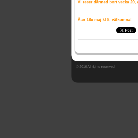
Vi reser därmed bort vecka 20, a
Åter 18e maj kl 8, välkomna!
© 2016 All rights reserved.