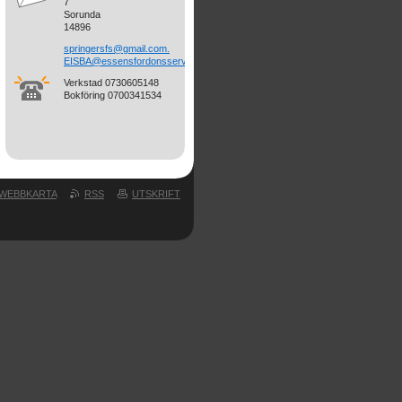
7
Sorunda
14896
springersfs@gmail.com.
EISBA@essensfordonsservice.se
Verkstad 0730605148
Bokföring 0700341534
WEBBKARTA
RSS
UTSKRIFT