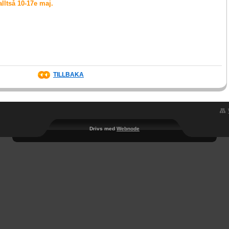
lltså 10-17e maj.
TILLBAKA
Drivs med
Webnode